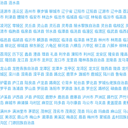
治县
涟水县
涟源市
连云区
连州市
寮步镇
聊城市
辽宁省
辽阳市
辽阳县
辽源市
辽中县
荔
市
利津县
醴陵市
临安市
林边乡
临沧市
临城县
临川区
林甸县
临汾市
临高县
凌河区
零陵区
灵丘县
灵山县
灵石县
灵寿县
陵水黎族自治县
灵台县
临桂区
清市
临朐县
临泉县
临沭县
邻水县
临潭县
临洮县
临潼区
临渭区
临武县
临西
临邑县
临颍县
临沂市
麟游县
林园区
临泽县
临漳县
林芝县
林州市
林周县
临
县
柳北区
柳城县
柳东新区
六龟区
柳河县
六横岛
六甲区
柳江县
六脚乡
柳林
荔湾区
历下区
蠡县
澧县
理县
礼县
利辛县
溧阳市
利州区
龙安区
隆安县
隆昌
区
隆回县
龙江县
龙井市
龙井区
龙口市
龙里县
隆林各族自治县
龙陵县
龙马
龙山县
龙胜各族自治县
龙潭区
龙潭乡
龙亭区
龙湾区
龙文区
陇西县
陇县
龙
城区
栾川县
滦南县
滦平县
滦县
路北区
鹿草乡
潞城市
鹿城区
陆川县
鲁甸县
炉霍县
庐江县
陆良县
卢龙县
路南区
仑背乡
轮台县
萝北县
罗城仫佬族自治县
罗平县
洛浦县
罗山县
罗田县
洛阳市
罗源县
洛扎县
罗庄区
路桥区
碌曲县
鹿
泸溪县
泸西县
泸县
庐阳区
鹿野乡
鹿邑县
鹿寨县
泸州市
芦洲区
路竹区
芦竹
岛
麻城市
麻涌镇
马村区
麻豆区
玛多县
马尔康县
马公市
马关县
麦盖提县
麦
满州乡
满洲里市
茅箭区
茂林区
茂名市
茂南区
茂县
玛沁县
玛曲县
麻山区
马
区
美浓区
眉山市
梅山乡
湄潭县
美溪区
梅县区
眉县
梅州市
蒙城县
孟村回族
沟区
门源回族自治县