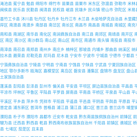
渑池县
冕宁县
勉县
绵阳市
绵竹市
苗栗县
苗栗市
米东区
弥渡县
弥勒市
米林
闽侯县
民乐县
民勤县
闽清县
民权县
岷县
民雄乡
民众镇
密山市
弥陀区
米易
墨竹工卡县
沐川县
牡丹区
牡丹乡
牡丹江市
木兰县
木垒哈萨克自治县
木里藏
岸区
南澳县
南澳乡
南部县
南岔区
南长区
南昌市
南昌县
南城县
南城区
南充
南和县
南湖区
南华县
南化区
南涧彝族自治县
南江县
南郊区
南靖县
南开区
区
南区
南沙区
南沙群岛
南山区
南山区
南市区
南通市
南头镇
南投县
南投市
南漳县
南召县
南郑县
南州乡
南庄乡
楠梓区
那坡县
内埔乡
那曲县
纳溪区
纳
拉木县
聂荣县
尼勒克县
尼玛县
尼木县
宁安市
宁波市
宁城县
宁德市
宁都县
宁蒗彝族自治县
宁陵县
宁明县
宁南县
宁强县
宁陕县
宁武县
宁夏回族自治区
地区
鄂尔多斯市
瓯海区
嘉模堂区
离岛区
磐安县
潘集区
盘锦市
盘龙区
盘山
土家族自治县
蓬溪县
彭阳县
彭泽县
彭州市
偏关县
平安县
平坝区
屏边苗族自治县
平昌县
平凉市
坪林区
平鲁区
平陆县
平罗县
屏南县
平南县
平桥区
平泉县
平山县
平
平溪区
平乡县
萍乡市
凭祥市
平阳县
平遥县
平邑县
平阴县
平舆县
平原县
平
普定县
浦东新区
普洱市
普格县
浦江县
蒲江县
浦口区
普兰县
普兰店市
埔里
濮阳县
朴子市
濮阳市
昌都市
迁安市
乾安县
黔东南苗族侗族自治州
前锋区
前
犍为县
迁西县
黔西县
乾县
黔西南布依族苗族自治州
千阳县
前镇区
谯城区
桥
县
七堵区
茄萣区
且末县