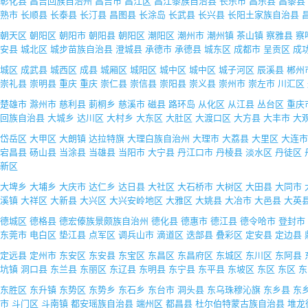
彰化县
昌吉回族自治州
昌吉市
昌江区
昌江黎族自治县
长乐市
昌乐县
昌黎县
熟市
长顺县
长泰县
长汀县
昌图县
长涂岛
长武县
长兴县
长阳土家族自治县
朝天区
朝阳区
朝阳市
朝阳县
朝阳区
潮阳区
潮州市
潮州镇
茶山镇
察雅县
察
安县
城北区
城步苗族自治县
澄城县
承德市
承德县
城东区
成都市
呈贡区
成
城区
成武县
城西区
成县
城厢区
城阳区
城中区
城中区
城子河区
辰溪县
郴州
崇礼县
崇明县
重庆
重庆
崇仁县
崇信县
崇阳县
崇义县
崇州市
崇左市
川汇区
楚雄市
滁州市
慈利县
莿桐乡
慈溪市
磁县
路环岛
从化区
从江县
丛台区
重庆
回族自治县
大城乡
达川区
大村乡
大东区
大肚区
大渡口区
大方县
大丰市
大
岱岳区
大甲区
大朗镇
达拉特旗
大理白族自治州
大理市
大荔县
大里区
大连市
宕昌县
砀山县
当涂县
当雄县
当阳市
大宁县
丹江口市
丹棱县
淡水区
丹徒区
新区
大埤乡
大埔乡
大庆市
达仁乡
达日县
大社区
大石桥市
大树区
大田县
大同市
溪镇
大祥区
大新县
大兴区
大兴安岭地区
大雅区
大姚县
大冶市
大邑县
大英
德城区
德格县
德宏傣族景颇族自治州
德化县
德惠市
德江县
德令哈市
登封市
东莞市
电白区
垫江县
点军区
调兵山市
滴道区
迭部县
叠彩区
定安县
定边县
定远县
定州市
东安区
东安县
东宝区
东昌区
东昌府区
东城区
东川区
东阿县
坑镇
洞口县
东兰县
东丽区
东辽县
东明县
东宁县
东平县
东坡区
东区
东区
东
东胜区
东升镇
东势区
东势乡
东石乡
东台市
洞头县
东乌珠穆沁旗
东乡县
东
市
斗门区
斗南镇
都安瑶族自治县
端州区
都昌县
杜尔伯特蒙古族自治县
堆龙