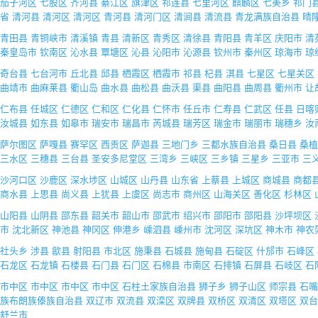
茄子河区
七股区
齐河县
綦江区
旗津区
祁连县
七里河区
麒麟区
七美乡
祁门
省
清河县
清河区
清河区
青河县
清河门区
清涧县
清流县
青龙满族自治县
晴
青田县
青铜峡市
清溪镇
青县
清新区
青秀区
清徐县
青阳县
青羊区
庆阳市
清
秦皇岛市
钦南区
沁水县
覃塘区
沁县
沁阳市
沁源县
钦州市
秦州区
琼海市
琼
奇台县
七台河市
丘北县
邱县
栖霞区
栖霞市
祁县
杞县
淇县
七星区
七星关区
曲靖市
曲麻莱县
衢山岛
曲水县
曲松县
曲沃县
渠县
曲阳县
曲周县
衢州市
让
仁布县
任城区
仁德区
仁和区
仁化县
仁怀市
任丘市
仁寿县
仁武区
任县
日喀
汝城县
如东县
如皋市
瑞安市
瑞昌市
芮城县
瑞芳区
瑞金市
瑞丽市
瑞穗乡
汝
萨尔图区
萨嘎县
赛罕区
西贡区
萨迦县
三地门乡
三都水族自治县
桑日县
桑植
三水区
三穗县
三台县
圣安多尼堂区
三湾乡
三峡区
三乡镇
三星乡
三亚市
三
沙河口区
沙鹿区
深水埗区
山城区
山丹县
山东省
上蔡县
上城区
商城县
商都
商水县
上思县
尚义县
上犹县
上虞区
尚志市
商州区
山海关区
善化区
杉林区
山阳县
山阴县
邵东县
韶关市
韶山市
邵武市
绍兴市
邵阳市
邵阳县
沙坪坝区
市
沈北新区
神池县
神冈区
伸港乡
嵊泗县
嵊州市
沈河区
深坑区
神木市
神农
社头乡
涉县
歙县
射阳县
市北区
施秉县
石城县
施甸县
石碇区
什邡市
石峰区
石龙区
石龙镇
石楼县
石门县
石门区
石棉县
市南区
石排镇
石屏县
石岐区
石
市中区
市中区
市中区
市中区
石柱土家族自治县
狮子乡
狮子山区
师宗县
石嘴
族布朗族傣族自治县
双辽市
双流县
双滦区
双牌县
双桥区
双清区
双塔区
双台
舒兰市