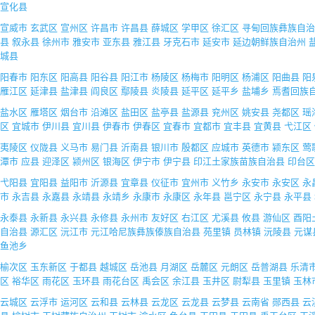
宣化县
宣威市
玄武区
宣州区
许昌市
许昌县
薛城区
学甲区
徐汇区
寻甸回族彝族自
县
叙永县
徐州市
雅安市
亚东县
雅江县
牙克石市
延安市
延边朝鲜族自治州
城县
阳春市
阳东区
阳高县
阳谷县
阳江市
杨陵区
杨梅市
阳明区
杨浦区
阳曲县
阳
雁江区
延津县
盐津县
阎良区
鄢陵县
炎陵县
延平区
延平乡
盐埔乡
焉耆回族
盐水区
雁塔区
烟台市
沿滩区
盐田区
盐亭县
盐源县
兖州区
姚安县
尧都区
瑶
区
宜城市
伊川县
宜川县
伊春市
伊春区
宜春市
宜都市
宜丰县
宜黄县
弋江区
夷陵区
仪陇县
义马市
易门县
沂南县
银川市
殷都区
应城市
英德市
颍东区
莺
潭市
应县
迎泽区
颍州区
银海区
伊宁市
伊宁县
印江土家族苗族自治县
印台区
弋阳县
宜阳县
益阳市
沂源县
宜章县
仪征市
宜州市
义竹乡
永安市
永安区
永
市
永吉县
永嘉县
永靖县
永靖乡
永康市
永康区
永年县
邕宁区
永宁县
永平县
永泰县
永新县
永兴县
永修县
永州市
友好区
右江区
尤溪县
攸县
游仙区
酉阳
自治县
源汇区
沅江市
元江哈尼族彝族傣族自治县
苑里镇
员林镇
沅陵县
元谋
鱼池乡
榆次区
玉东新区
于都县
越城区
岳池县
月湖区
岳麓区
元朗区
岳普湖县
乐清
区
裕华区
雨花区
玉环县
雨花台区
禹会区
余江县
玉井区
尉犁县
玉里镇
玉林
云城区
云浮市
运河区
云和县
云林县
云龙区
云龙县
云梦县
云南省
郧西县
云