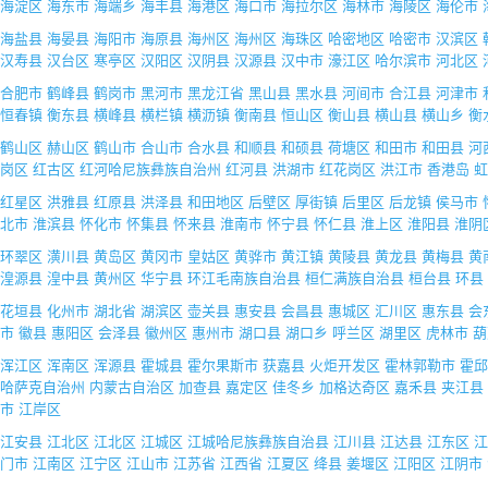
海淀区
海东市
海端乡
海丰县
海港区
海口市
海拉尔区
海林市
海陵区
海伦市
海盐县
海晏县
海阳市
海原县
海州区
海州区
海珠区
哈密地区
哈密市
汉滨区
汉寿县
汉台区
寒亭区
汉阳区
汉阴县
汉源县
汉中市
濠江区
哈尔滨市
河北区
合肥市
鹤峰县
鹤岗市
黑河市
黑龙江省
黑山县
黑水县
河间市
合江县
河津市
恒春镇
衡东县
横峰县
横栏镇
横沥镇
衡南县
恒山区
衡山县
横山县
横山乡
衡
鹤山区
赫山区
鹤山市
合山市
合水县
和顺县
和硕县
荷塘区
和田市
和田县
河
岗区
红古区
红河哈尼族彝族自治州
红河县
洪湖市
红花岗区
洪江市
香港岛
虹
红星区
洪雅县
红原县
洪泽县
和田地区
后壁区
厚街镇
后里区
后龙镇
侯马市
北市
淮滨县
怀化市
怀集县
怀来县
淮南市
怀宁县
怀仁县
淮上区
淮阳县
淮阴
环翠区
潢川县
黄岛区
黄冈市
皇姑区
黄骅市
黄江镇
黄陵县
黄龙县
黄梅县
黄
湟源县
湟中县
黄州区
华宁县
环江毛南族自治县
桓仁满族自治县
桓台县
环县
花垣县
化州市
湖北省
湖滨区
壶关县
惠安县
会昌县
惠城区
汇川区
惠东县
会
市
徽县
惠阳区
会泽县
徽州区
惠州市
湖口县
湖口乡
呼兰区
湖里区
虎林市
葫
浑江区
浑南区
浑源县
霍城县
霍尔果斯市
获嘉县
火炬开发区
霍林郭勒市
霍邱
哈萨克自治州
内蒙古自治区
加查县
嘉定区
佳冬乡
加格达奇区
嘉禾县
夹江县
市
江岸区
江安县
江北区
江北区
江城区
江城哈尼族彝族自治县
江川县
江达县
江东区
江
门市
江南区
江宁区
江山市
江苏省
江西省
江夏区
绛县
姜堰区
江阳区
江阴市