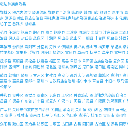
峨边彝族自治县
鄂城区
额尔古纳市
额济纳旗
鄂伦春自治旗
峨眉乡
峨眉山市
额敏县
恩平市
恩
乡
洱源县
峨山彝族自治县
鄂托克旗
鄂托克前旗
鄂温克族自治旗
鄂州市
法库
坊子区
番路乡
繁峙县
范县
肥城市
肥东县
肥西县
费县
肥乡县
丰滨乡
凤城市
丰城市
沣东新城
丰都
治县
凤庆县
封丘县
凤泉区
丰润区
凤山县
凤山区
丰顺县
丰台区
凤台县
沣西
丰镇市
汾西县
汾阳市
分宜县
芬园乡
佛冈县
佛坪县
佛山市
福安市
阜城县
涪
拉尔基区
富里乡
浮梁县
涪陵区
福绵区
富民县
阜南县
抚宁县
阜宁县
富宁县
抚顺县
富顺县
抚松县
扶绥县
福田区
富县
阜新市
阜新蒙古族自治县
复兴区
则县
盖州市
甘德县
岗巴县
港北区
刚察县
钢城区
港口镇
港口区
港南区
冈山
赣县
赣榆区
赣州市
甘州区
甘孜县
高安市
高碑店市
高埗镇
藁城区
高淳区
高
高要市
高邑县
高邮市
高州市
甘孜藏族自治州
格尔木市
革吉县
个旧市
耿马傣
公馆乡
共和县
贡井区
贡觉县
贡寮区
巩留县
工农区
共青城市
贡山独龙族怒族自治县
昌县
广德县
广东省
广丰县
光复乡
广汉市
广河县
广灵县
广陵区
光明新区
广
广宗县
关岭布依族苗族自治县
关庙区
灌南县
关山镇
观山湖区
馆陶县
官田区
县
贵港市
桂林市
贵南县
桂平市
归仁区
龟山乡
贵溪市
桂阳县
贵阳市
贵州省
涡阳县
鼓山区
固始县
姑苏区
古塔区
古田县
古县
固阳县
古冶区
沽源县
固原