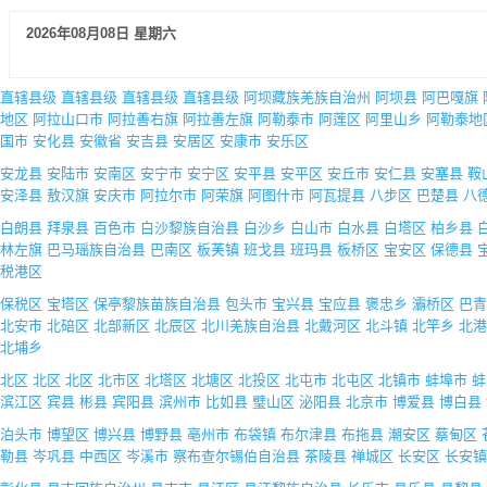
2026年08月08日 星期六
直辖县级
直辖县级
直辖县级
直辖县级
阿坝藏族羌族自治州
阿坝县
阿巴嘎旗
地区
阿拉山口市
阿拉善右旗
阿拉善左旗
阿勒泰市
阿莲区
阿里山乡
阿勒泰地
国市
安化县
安徽省
安吉县
安居区
安康市
安乐区
安龙县
安陆市
安南区
安宁市
安宁区
安平县
安平区
安丘市
安仁县
安塞县
鞍
安泽县
敖汉旗
安庆市
阿拉尔市
阿荣旗
阿图什市
阿瓦提县
八步区
巴楚县
八
白朗县
拜泉县
百色市
白沙黎族自治县
白沙乡
白山市
白水县
白塔区
柏乡县
林左旗
巴马瑶族自治县
巴南区
板芙镇
班戈县
班玛县
板桥区
宝安区
保德县
税港区
保税区
宝塔区
保亭黎族苗族自治县
包头市
宝兴县
宝应县
褒忠乡
灞桥区
巴青
北安市
北碚区
北部新区
北辰区
北川羌族自治县
北戴河区
北斗镇
北竿乡
北港
北埔乡
北区
北区
北区
北市区
北塔区
北塘区
北投区
北屯市
北屯区
北镇市
蚌埠市
蚌
滨江区
宾县
彬县
宾阳县
滨州市
比如县
璧山区
泌阳县
北京市
博爱县
博白县
泊头市
博望区
博兴县
博野县
亳州市
布袋镇
布尔津县
布拖县
潮安区
蔡甸区
勒县
岑巩县
中西区
岑溪市
察布查尔锡伯自治县
茶陵县
禅城区
长安区
长安镇