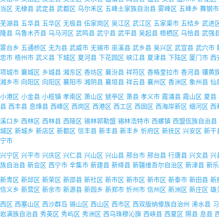
当区
无棣县
武定县
武都区
乌尔禾区
五峰土家族自治县
雾峰区
五峰乡
舞钢市
芜湖县
五华县
五华区
无极县
伍家岗区
吴江区
武江区
五家渠市
五结乡
武进
隆县
乌鲁木齐县
乌马河区
武鸣县
武宁县
武平县
吴起县
梧栖区
乌恰县
武强
雾台乡
五通桥区
无为县
武威市
无锡市
巫溪县
武乡县
吴兴区
武宣县
武穴市
忠市
梧州市
武义县
下城区
夏河县
下花园区
峡江县
夏津县
下陆区
厦门市
西
项城市
襄城区
乡城县
湘东区
香坊区
襄汾县
祥符区
香格里拉市
香河县
镶黄
湘乡市
向阳区
向阳区
襄阳市
湘阴县
襄垣县
祥云县
襄州区
香洲区
象州县
仙
小港区
小金县
小榄镇
孝南区
萧山区
猇亭区
萧县
孝义市
霞浦县
霞山区
夏县
县
西丰县
息烽县
西峰区
西岗区
西港区
西工区
西固区
西海岸新区
细河区
西
溪口乡
西林区
西林县
西陵区
锡林郭勒盟
锡林浩特市
西螺镇
西盟佤族自治县
城区
新城乡
新店区
新都区
信丰县
新丰县
新丰乡
忻府区
新抚区
兴安区
新干
宁市
兴宁区
兴平市
兴庆区
兴仁县
兴山区
兴山县
邢台市
邢台县
行唐县
兴文县
兴
族自治县
新会区
西宁市
辛集市
新建县
新绛县
新疆维吾尔自治区
新津县
新乐
新青区
新邱区
新荣区
新邵县
新社区
新市区
新市区
新市区
新泰市
新田县
新
信义乡
新营区
新余市
新源县
新园乡
新郑市
忻州市
信州区
新洲区
新庄区
雄
西区
西塞山区
西沙群岛
锡山区
西山区
西市区
西双版纳傣族自治州
浠水县
习
岩满族自治县
秀英区
秀屿区
秀洲区
西乌珠穆沁旗
西峡县
西夏区
隰县
息县