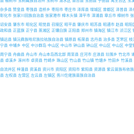
县
榆树市
玉树藏族自治州
玉树市
渝水区
鱼台县
玉田县
于田县
禹王台区
玉
杂多县
赞皇县
枣强县
造桥乡
枣阳市
枣庄市
泽库县
增城区
曾都区
泽普县
泽
彰化市
张家川回族自治县
张家港市
樟木头镇
漳平市
漳浦县
章丘市
樟树市
张
诏安县
肇东市
昭化区
昭觉县
召陵区
昭平县
肇庆市
昭苏县
昭通市
赵县
昭阳
政和县
正蓝旗
正宁县
蒸湘区
正镶白旗
正阳县
郑州市
镇海区
镇江市
浈江区
镇远县
镇沅彝族哈尼族拉祜族自治县
镇原县
柘荣县
志丹县
治多县
芝罘区
枝
宁县
中埔乡
中区
中沙群岛
中山区
中山市
钟山县
钟山区
中山区
中山区
中堂
周宁县
舟曲县
舟山市
舟山本岛西北部
周至县
庄河市
庄浪县
壮围乡
竹北市
县
卓溪乡
涿州市
卓资县
竹崎乡
珠山区
竹山县
竹山镇
竹塘乡
竹田乡
竹溪县
自流井区
梓潼县
资溪县
资兴市
资阳区
资阳市
紫阳县
资源县
紫云苗族布依族
县
左权县
左营区
左云县
左镇区
务川仡佬族苗族自治县