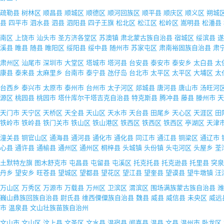
疏勒县
树林区
顺昌县
顺城区
顺德区
顺河回族区
顺平县
顺庆区
顺义区
朔城
县
四平市
泗水县
泗县
泗阳县
四子王旗
松北区
松江区
松岭区
嵩明县
松潘县
南区
上饶市
汕头市
圣方济各堂区
苏澳镇
肃北蒙古族自治县
宿城区
绥滨县
遂
溪县
睢县
随县
睢阳区
绥阳县
绥中县
随州市
苏家屯区
肃南裕固族自治县
肃
肃州区
汕尾市
深圳市
大堂区
塔城市
塔河县
台安县
泰安市
泰安乡
太白县
太
康县
泰来县
太麻里乡
台南市
泰宁县
氹仔岛
台北市
太平区
太平区
大埔区
太
台西乡
泰兴市
太原市
泰州市
台州市
太子河区
郯城县
唐河县
唐山市
汤旺河
源区
桃园县
桃园市
塔什库尔干塔吉克自治县
特克斯县
腾冲县
藤县
滕州市
天
天门市
天宁区
天桥区
天全县
天山区
天水市
天台县
田尾乡
天心区
天涯区
田
铁岭市
铁岭县
铁门关市
铁山区
铁山港区
铁西区
铁西区
铁西区
亭湖区
天津
潼关县
铜官山区
通海县
通河县
通化市
通化县
同江市
通江县
铜梁区
通辽市
心县
通许县
通榆县
通州区
通州区
桐梓县
头城镇
头份镇
头屯河区
头屋乡
荃
土默特左旗
图木舒克市
屯昌县
屯留县
屯溪区
托克托县
托克逊县
托里县
突泉
丹乡
望安乡
旺苍县
望城区
望都县
望花区
望江县
望奎县
望谟县
望牛墩镇
汪
万山区
万秀区
万源市
万载县
万州区
卫滨区
渭滨区
围场满族蒙古族自治县
潍
巍山彝族回族自治县
尉氏县
维西傈僳族自治县
魏县
威县
威信县
未央区
威远
市
温泉县
文山壮族苗族自治州
文山市
文山区
汶上县
文圣区
文水县
温宿县
闻喜县
温县
文县
温州市
卧龙区