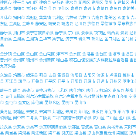
建瓯市
建平县
尖山区
建始县
尖石乡
建水县
涧西区
建阳区
简阳市
建邺区
尖
嘉善县
伽师县
贾汪区
郏县
佳县
甲仙区
嘉祥县
嘉兴市
嘉荫县
嘉鱼县
嘉峪关
介休市
揭阳市
鸡冠区
集集镇
吉利区
吉林省
吉林市
吉隆县
集美区
即墨市
吉
东区
金凤区
金峰乡
静安区
靖安县
靖边县
泾川县
旌德县
景德镇市
景东彝族
静乐县
荆门市
景宁畲族自治县
静宁县
京山县
景泰县
镜铁区
靖西县
景县
泾
自治县
金湖县
金湖镇
金华市
集宁区
济宁市
晋江市
锦江区
金口河区
金门县
县
金沙镇
金山区
金山区
金山屯区
津市市
金水区
金塔县
金台区
金坛市
金塘岛
晋州市
金州区
锦州市
金州新区
稷山县
积石山保安族东乡族撒拉族自治县
吉
九寨沟县
久治县
鸡西市
绩溪县
蓟县
吉县
集贤县
济阳县
吉阳区
济源市
鸡泽县
冀州市
县
开江县
凯里市
开鲁县
开平区
开平市
开阳县
开原市
开远市
开州区
喀喇沁
康平县
康县
高雄市
克拉玛依市
卡若区
喀什地区
喀什市
柯城区
克东县
基隆
县
克什克腾旗
科尔沁右翼前旗
科尔沁右翼中旗
克孜勒苏柯尔克孜自治州
空
市
奎屯市
奎文区
库伦旗
昆都仑区
昆明市
昆山市
葵青区
观塘区
来安县
来宾市
莱城区
来凤县
莱山区
涞水县
莱芜市
莱西市
莱
琅琊区
阆中市
兰考县
兰陵县
兰坪白族普米族自治县
岚山区
兰山区
蓝山县
蓝
拉孜县
乐安县
乐昌市
乐东黎族自治县
乐都区
雷波县
雷山县
类乌齐县
耒阳市
县
两当县
梁河县
两江新区
梁平县
良庆区
梁山县
凉山彝族自治州
梁园区
凉